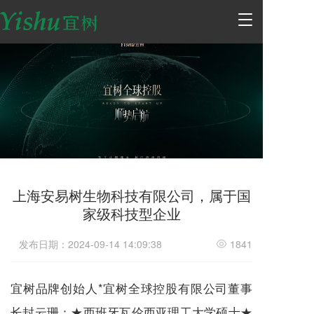
T
o
g
g
l
e
n
a
v
i
g
a
t
上海安易树生物科技有限公司，属于国
i
家级科技型企业
o
n
发布日期：2024-09-14 14:09:38
1841
宜树品牌创始人*宜树全球控股有限公司董事
长封云珊：★西班牙瓦伦西亚理工大学硕士★