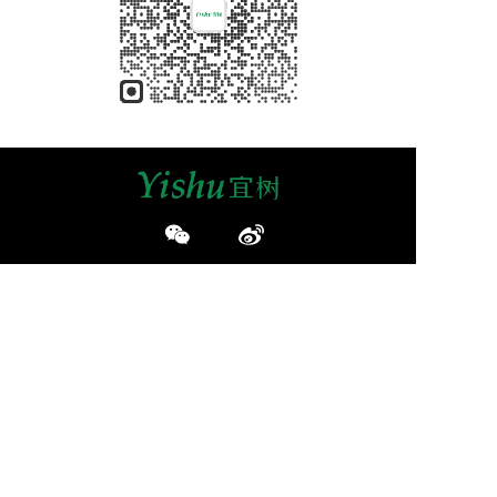
快速链接
产品中心
关于我们
加入我们
联系我们
免责声明：本站部分资讯来源于网络及网友投稿，如有侵权请
及时联系客服我们将尽快处理！
加盟有风险，投资需谨慎
浙ICP备19040576号-1