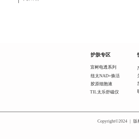
护肤专区
宜树电透系列
纽太NAD+焕活
胶原细胞液
TIL太乐舒磁仪
Copyright©2024  |